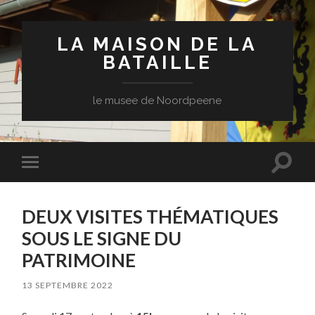
LA MAISON DE LA
BATAILLE
le musee de Noordpeene
Toggle
Toggle
search
mobile
field
menu
DEUX VISITES THÉMATIQUES
SOUS LE SIGNE DU
PATRIMOINE
13 SEPTEMBRE 2022